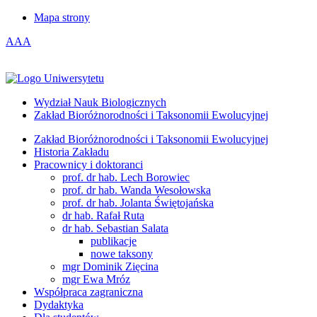
Mapa strony
A
A
A
Wydział Nauk Biologicznych
Zakład Bioróżnorodności i Taksonomii Ewolucyjnej
Zakład Bioróżnorodności i Taksonomii Ewolucyjnej
Historia Zakładu
Pracownicy i doktoranci
prof. dr hab. Lech Borowiec
prof. dr hab. Wanda Wesołowska
prof. dr hab. Jolanta Świętojańska
dr hab. Rafał Ruta
dr hab. Sebastian Salata
publikacje
nowe taksony
mgr Dominik Zięcina
mgr Ewa Mróz
Współpraca zagraniczna
Dydaktyka