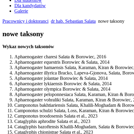
Dla studentów
Dla kandydatów
Galerie
Pracownicy i doktoranci
dr hab. Sebastian Salata
nowe taksony
nowe taksony
Wykaz nowych taksonów
Aphaenogaster charesi Salata & Borowiec, 2016
Aphaenogaster equestris Borowiec & Salata, 2014
Aphaenogaster hamaensis Salata, Karaman, Kiran & Borowiec
Aphaenogaster illyrica Bracko, Lapeva-Gjonova, Salata, Boro
Aphaenogaster jolantae Borowiec & Salata, 2014
Aphaenogaster lykiaensis Borowiec & Salata, 2014
Aphaenogaster olympica Borowiec & Salata, 2014
Aphaenogaster peloponnesiaca Salata, Karaman, Kiran & Boro
Aphaenogaster vohraliki Salata, Karaman, Kiran & Borowiec, 
Camponotus bakhtiariensis Salata, Khalili-Moghadam & Borow
Camponotus schulzi Salata, Loss, Karaman, Kiran & Borowiec
Camponotus troodosensis Salata et al., 2023
Cataglyphis aphrodite Salata et al., 2023
Cataglyphis bazoftensis Khalili-Moghadam, Salata & Borowiec
Cataglyphis chionistrae Salata et al., 2023