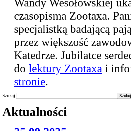
Wandy Wesołowskiej ukaz
czasopisma Zootaxa. Pani
specjalistką badającą pają
przez większość zawodow
Katedrze. Jubilatce serd
do
lektury Zootaxa
i info
stronie
.
Szukaj
Aktualności