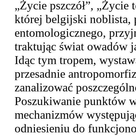
„Życie pszczół”, „Życie
której belgijski noblist
entomologicznego, przyjm
traktując świat owadów j
Idąc tym tropem, wystawa
przesadnie antropomorfiz
zanalizować poszczegól
Poszukiwanie punktów ws
mechanizmów występując
odniesieniu do funkcjon