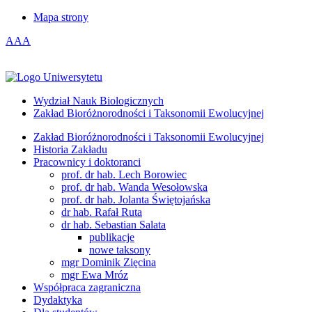
Mapa strony
A
A
A
Wydział Nauk Biologicznych
Zakład Bioróżnorodności i Taksonomii Ewolucyjnej
Zakład Bioróżnorodności i Taksonomii Ewolucyjnej
Historia Zakładu
Pracownicy i doktoranci
prof. dr hab. Lech Borowiec
prof. dr hab. Wanda Wesołowska
prof. dr hab. Jolanta Świętojańska
dr hab. Rafał Ruta
dr hab. Sebastian Salata
publikacje
nowe taksony
mgr Dominik Zięcina
mgr Ewa Mróz
Współpraca zagraniczna
Dydaktyka