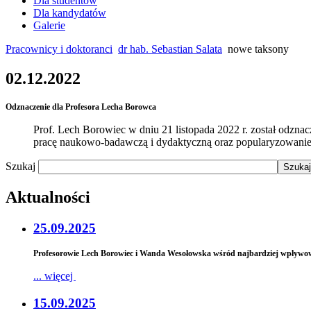
Dla studentów
Dla kandydatów
Galerie
Pracownicy i doktoranci
dr hab. Sebastian Salata
nowe taksony
02.12.2022
Odznaczenie dla Profesora Lecha Borowca
Prof. Lech Borowiec w dniu 21 listopada 2022 r. został odzna
pracę naukowo-badawczą i dydaktyczną oraz popularyzowanie 
Szukaj
Aktualności
25.09.2025
Profesorowie Lech Borowiec i Wanda Wesołowska wśród najbardziej wpły
... więcej
15.09.2025