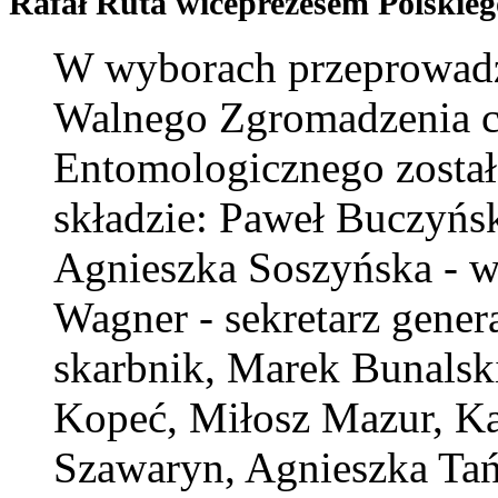
Rafał Ruta wiceprezesem Polskie
W wyborach przeprowadz
Walnego Zgromadzenia c
Entomologicznego zosta
składzie: Paweł Buczyński
Agnieszka Soszyńska - w
Wagner - sekretarz gener
skarbnik, Marek Bunalski
Kopeć, Miłosz Mazur, Ka
Szawaryn, Agnieszka Tań