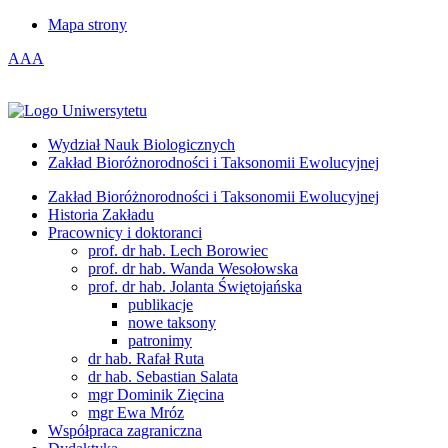
Mapa strony
A
A
A
Wydział Nauk Biologicznych
Zakład Bioróżnorodności i Taksonomii Ewolucyjnej
Zakład Bioróżnorodności i Taksonomii Ewolucyjnej
Historia Zakładu
Pracownicy i doktoranci
prof. dr hab. Lech Borowiec
prof. dr hab. Wanda Wesołowska
prof. dr hab. Jolanta Świętojańska
publikacje
nowe taksony
patronimy
dr hab. Rafał Ruta
dr hab. Sebastian Salata
mgr Dominik Zięcina
mgr Ewa Mróz
Współpraca zagraniczna