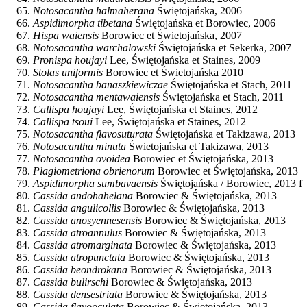
Notosacantha halmaherana
Świętojańska, 2006
Aspidimorpha tibetana
Świętojańska et Borowiec, 2006
Hispa waiensis
Borowiec et Świetojańska, 2007
Notosacantha warchalowski
Świętojańska et Sekerka, 2007
Pronispa houjayi
Lee, Świętojańska et Staines, 2009
Stolas uniformis
Borowiec et Świetojańska 2010
Notosacantha banaszkiewiczae
Świętojańska et Stach, 2011
Notosacantha mentawaiensis
Świętojańska et Stach, 2011
Callispa houjayi
Lee, Świętojańska et Staines, 2012
Callispa tsoui
Lee, Świętojańska et Staines, 2012
Notosacantha flavosuturata
Świętojańska et Takizawa, 2013
Notosacantha minuta
Świetojańska et Takizawa, 2013
Notosacantha ovoidea
Borowiec et Świętojańska, 2013
Plagiometriona obrienorum
Borowiec et Świętojańska, 2013
Aspidimorpha sumbavaensis
Świętojańska / Borowiec, 2013 f
Cassida andohahelana
Borowiec & Świętojańska, 2013
Cassida angulicollis
Borowiec & Świętojańska, 2013
Cassida anosyennesensis
Borowiec & Świętojańska, 2013
Cassida atroannulus
Borowiec & Świętojańska, 2013
Cassida atromarginata
Borowiec & Świętojańska, 2013
Cassida atropunctata
Borowiec & Świętojańska, 2013
Cassida beondrokana
Borowiec & Świętojańska, 2013
Cassida bulirschi
Borowiec & Świętojańska, 2013
Cassida densestriata
Borowiec & Świętojańska, 2013
Cassida flavooculata
Borowiec & Świętojańska, 2013