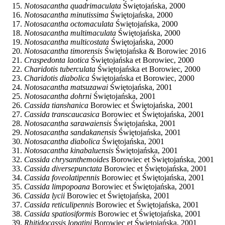
Notosacantha quadrimaculata
Świętojańska, 2000
Notosacantha minutissima
Świętojańska, 2000
Notosacantha octomaculata
Świętojańska, 2000
Notosacantha multimaculata
Świętojańska, 2000
Notosacantha multicostata
Świętojańska, 2000
Notosacantha timorensis
Świętojańska & Borowiec 2016
Craspedonta laotica
Świętojańska et Borowiec, 2000
Charidotis tuberculata
Świętojańska et Borowiec, 2000
Charidotis diabolica
Świętojańska et Borowiec, 2000
Notosacantha matsuzawai
Świętojańska, 2001
Notosacantha dohrni
Świętojańska, 2001
Cassida tianshanica
Borowiec et Świętojańska, 2001
Cassida transcaucasica
Borowiec et Świętojańska, 2001
Notosacantha sarawaiensis
Świętojańska, 2001
Notosacantha sandakanensis
Świętojańska, 2001
Notosacantha diabolica
Świętojańska, 2001
Notosacantha kinabaluensis
Świętojańska, 2001
Cassida chrysanthemoides
Borowiec et Świętojańska, 2001
Cassida diversepunctata
Borowiec et Świętojańska, 2001
Cassida foveolatipennis
Borowiec et Świętojańska, 2001
Cassida limpopoana
Borowiec et Świętojańska, 2001
Cassida lycii
Borowiec et Świętojańska, 2001
Cassida reticulipennis
Borowiec et Świętojańska, 2001
Cassida spatiosiformis
Borowiec et Świętojańska, 2001
Rhitidocassis lopatini
Borowiec et Świętojańska, 2001