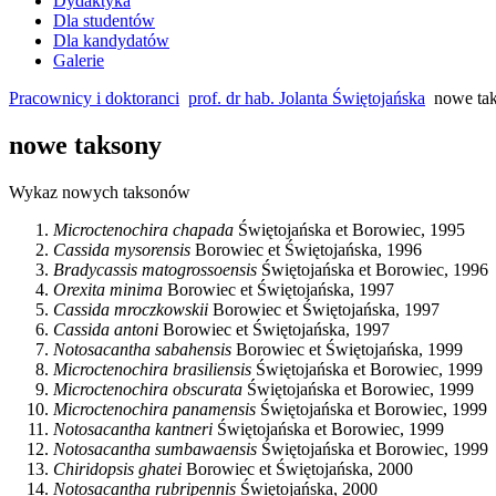
Dydaktyka
Dla studentów
Dla kandydatów
Galerie
Pracownicy i doktoranci
prof. dr hab. Jolanta Świętojańska
nowe ta
nowe taksony
Wykaz nowych taksonów
Microctenochira chapada
Świętojańska et Borowiec, 1995
Cassida mysorensis
Borowiec et Świętojańska, 1996
Bradycassis matogrossoensis
Świętojańska et Borowiec, 1996
Orexita minima
Borowiec et Świętojańska, 1997
Cassida mroczkowskii
Borowiec et Świętojańska, 1997
Cassida antoni
Borowiec et Świętojańska, 1997
Notosacantha sabahensis
Borowiec et Świętojańska, 1999
Microctenochira brasiliensis
Świętojańska et Borowiec, 1999
Microctenochira obscurata
Świętojańska et Borowiec, 1999
Microctenochira panamensis
Świętojańska et Borowiec, 1999
Notosacantha kantneri
Świętojańska et Borowiec, 1999
Notosacantha sumbawaensis
Świętojańska et Borowiec, 1999
Chiridopsis ghatei
Borowiec et Świętojańska, 2000
Notosacantha rubripennis
Świętojańska, 2000