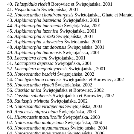
Thlaspidula riedeli
Borowiec et Świętojańska, 2001
Hispa tarsata
Świętojańska, 2001
Notosacantha chandrapurensis
Świetojańska, Ghate et Marate
Aspidimorpha bataviana
Świętojańska, 2001
Aspidimorpha intermedia
Świętojańska, 2001
Aspidimorpha luzonica
Świętojańska, 2001
Aspidimorpha snizeki
Świętojańska, 2001
Aspidimorpha sulawesica
Świętojańska, 2001
Aspidimorpha tamdaoensis
Świętojańska, 2001
Aspidimorpha timorensis
Świętojańska, 2001
Laccoptera cheni
Świętojańska, 2001
Laccoptera depressa
Świętojańska, 2001
Laccoptera meghalayaensis
Świętojańska, 2001
Notosacantha bezdeki
Świętojańska, 2002
Conchyloctenia capensis
Świętojańska et Borowiec, 2002
Notosacantha riedeli
Świętojańska, 2002
Cassida unica
Świętojańska et Borowiec, 2002
Cassida sabahensis
Świętojańska et Borowiec, 2002
Saulaspis trivittata
Świętojańska, 2002
Notosacantha viridipennis
Świętojańska, 2003
Anacassis nigroscutata
Świętojańska, 2003
Hilarocassis maculicollis
Świętojańska, 2003
Notosacantha malaysiana
Świętojańska, 2004
Notosacantha myanmarensis
Świętojańska, 2004
Notosacantha maduraensis
Świętojańska, 2006