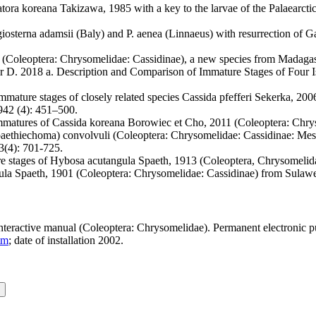
ora koreana Takizawa, 1985 with a key to the larvae of the Palaearcti
osterna adamsii (Baly) and P. aenea (Linnaeus) with resurrection of G
. (Coleoptera: Chrysomelidae: Cassidinae), a new species from Madagas
r D. 2018 a. Description and Comparison of Immature Stages of Four 
mmature stages of closely related species Cassida pfefferi Sekerka, 200
942 (4): 451–500.
mmatures of Cassida koreana Borowiec et Cho, 2011 (Coleoptera: Chrys
aethiechoma) convolvuli (Coleoptera: Chrysomelidae: Cassidinae: Mesom
3(4): 701-725.
re stages of Hybosa acutangula Spaeth, 1913 (Coleoptera, Chrysomelid
la Spaeth, 1901 (Coleoptera: Chrysomelidae: Cassidinae) from Sulawe
nteractive manual (Coleoptera: Chrysomelidae). Permanent electronic pu
tm
; date of installation 2002.