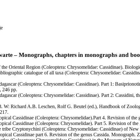
je
zwarte – Monographs, chapters in monographs and bo
 the Oriental Region (Coleoptera: Chrysomelidae: Cassidinae). Biologica
ibliographic catalogue of all taxa (Coleoptera: Chrysomelidae: Cassid
agascar (Coleoptera: Chrysomelidae: Cassidinae). Part 1: Basiprionotin
, 246 pp.
dagascar (Coleoptera: Chrysomelidae: Cassidinae). Part 2: Cassidini, 
. W: Richard A.B. Leschen, Rolf G. Beutel (ed.), Handbook of Zoology
-217.
pical Cassidinae (Coleoptera: Chrysomelidae).Part 4. Revision of the
pical Cassidinae (Coleoptera: Chrysomelidae). Part 5. Revision of th
he tribe Cryptonychini (Coleoptera: Chrysomelidae: Cassidinae) of Ne
pical Cassidinae part 6. Revision of the genus Cassida. Monograph. 