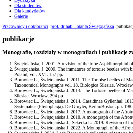
Dydaktyka
Dla studentów
Dla kandydatów
Galerie
Pracownicy i doktoranci
prof. dr hab. Jolanta Świętojańska
publikac
publikacje
Monografie, rozdziały w monografiach i publikacje 
Świętojańska, J.
2001. A revision of the tribe Aspidimorphini of
Świętojańska, J.
2009. The immatures of tortoise beetles with b
Poland, vol. XVI: 157 pp.
Borowiec L.,
Świętojańska J.
2011. The Tortoise beetles of Mad
Taxonomical Monographs vol. 18, Biologica Silesiae, Wrocław
Borowiec L.,
Świętojańska J.
2013. The Tortoise beetles of Ma
Silesiae, Wrocław, 294 pp.
Borowiec L.,
Świętojańska J.
2014. Cassidinae Gyllenhal, 1813
Systematics (Phytophaga), De Gruyter, Berlin/Boston: pp. 198
Borowiec L.,
Świętojańska J.
2017. A monograph of the Afrotro
Borowiec L.,
Świętojańska J.
2018. A monograph of the Afrotro
Borowiec L.,
Świętojańska J.
, Sekerka L. 2019. Revision of t
Borowiec L.,
Świętojańska J.
2022. A Monograph of the Afrotro