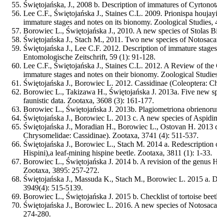
Świętojańska, J.
, 2008 b. Description of immatures of Cyrtonot
Lee C.F.,
Świętojańska J.
, Staines C.L. 2009. Prionispa houjay
immature stages and notes on its bionomy. Zoological Studies, 
Borowiec L.,
Świętojańska J.
, 2010. A new species of Stolas B
Świętojańska J.
, Stach M., 2011. Two new species of Notosacan
Świętojańska J.
, Lee C.F. 2012. Description of immature stage
Entomologische Zeitschrift, 59 (1): 91-128.
Lee C.F.,
Świętojańska J.
, Staines C.L. 2012. A Review of the 
immature stages and notes on their bionomy. Zoological Studies
Świętojańska J.
, Borowiec L. 2012. Cassidinae (Coleoptera: Ch
Borowiec L., Takizawa H.,
Świętojańska J.
2013a. Five new sp
faunistic data. Zootaxa, 3608 (3): 161-177.
Borowiec L.,
Świętojańska J.
2013b. Plagiometriona obrienorum
Świętojańska J.
, Borowiec L. 2013 c. A new species of Aspid
Świętojańska J.
, Moradian H., Borowiec L., Ostovan H. 2013 d.
Chrysomelidae: Cassidinae). Zootaxa, 3741 (4): 511-537.
Świętojańska J.
, Borowiec L., Stach M. 2014 a. Redescription 
Hispini),a leaf-mining hispine beetle. Zootaxa, 3811 (1): 1-33.
Borowiec L.,
Świętojańska J.
2014 b. A revision of the genus H
Zootaxa, 3895: 257-272.
Świętojańska J.
, Massuda K., Stach M., Borowiec L. 2015 a. D
3949(4): 515-5139.
Borowiec L.,
Świętojańska J.
2015 b. Checklist of tortoise be
Świętojańska J.
, Borowiec L. 2016. A new species of Notosaca
274-280.