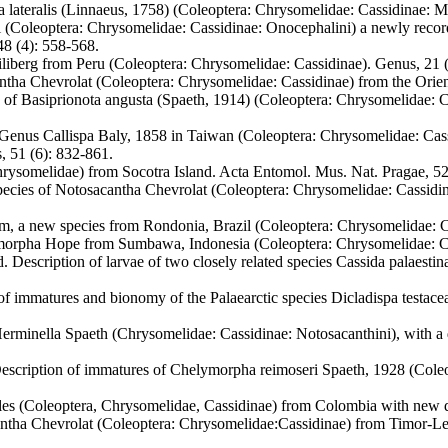
a lateralis (Linnaeus, 1758) (Coleoptera: Chrysomelidae: Cassidinae: M
i (Coleoptera: Chrysomelidae: Cassidinae: Onocephalini) a newly recor
48 (4): 558-568.
iliberg from Peru (Coleoptera: Chrysomelidae: Cassidinae). Genus, 21 
tha Chevrolat (Coleoptera: Chrysomelidae: Cassidinae) from the Orien
s of Basiprionota angusta (Spaeth, 1914) (Coleoptera: Chrysomelidae: 
Genus Callispa Baly, 1858 in Taiwan (Coleoptera: Chrysomelidae: Cassid
, 51 (6): 832-861.
rysomelidae) from Socotra Island. Acta Entomol. Mus. Nat. Pragae, 52
ecies of Notosacantha Chevrolat (Coleoptera: Chrysomelidae: Cassidin
, a new species from Rondonia, Brazil (Coleoptera: Chrysomelidae: Ca
imorpha Hope from Sumbawa, Indonesia (Coleoptera: Chrysomelidae: Ca
 Description of larvae of two closely related species Cassida palaesti
of immatures and bionomy of the Palaearctic species Dicladispa testac
erminella Spaeth (Chrysomelidae: Cassidinae: Notosacanthini), with a 
escription of immatures of Chelymorpha reimoseri Spaeth, 1928 (Cole
etles (Coleoptera, Chrysomelidae, Cassidinae) from Colombia with new 
ntha Chevrolat (Coleoptera: Chrysomelidae:Cassidinae) from Timor-Lest