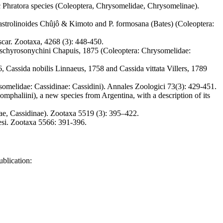
c Phratora species (Coleoptera, Chrysomelidae, Chrysomelinae).
astrolinoides Chûjô & Kimoto and P. formosana (Bates) (Coleoptera:
car. Zootaxa, 4268 (3): 448-450.
Ischyrosonychini Chapuis, 1875 (Coleoptera: Chrysomelidae:
6, Cassida nobilis Linnaeus, 1758 and Cassida vittata Villers, 1789
omelidae: Cassidinae: Cassidini). Annales Zoologici 73(3): 429-451.
phaliini), a new species from Argentina, with a description of its
ae, Cassidinae). Zootaxa 5519 (3): 395–422.
si. Zootaxa 5566: 391-396.
blication: