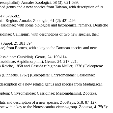
esonphalini). Annales Zoologici, 58 (3): 621-639.
ded genus and a new species from Taiwan, with description of its
(4): 579-582.
tal Region. Annales Zoologici, 61 (2): 421-426.
Cassidinae) with some biological and taxonomical remarks. Deutsche
inae: Callispini), with descriptions of two new species, their
 (Suppl. 2): 381-394.
ae) from Borneo, with a key to the Bornean species and new
ssidinae: Cassidini). Genus, 24: 109-114.
ssidinae: Aspidimorphini). Genus, 24: 217-221.
na Reiche, 1858 and Cassida rubiginosa Müller, 1776 (Coleoptera:
ea (Linnaeus, 1767) (Coleoptera: Chrysomelidae: Cassidinae:
description of a new related genus and species from Madagascar.
optera: Chrysomelidae: Cassidinae: Mesomphaliini). Zootaxa,
data and description of a new species. ZooKeys, 518: 87-127.
e with a key to the Notosacantha vicaria-group. Zootaxa, 4175(3):