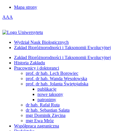
Mapa strony
A
A
A
Wydział Nauk Biologicznych
Zakład Bioróżnorodności i Taksonomii Ewolucyjnej
Zakład Bioróżnorodności i Taksonomii Ewolucyjnej
Historia Zakładu
Pracownicy i doktoranci
prof. dr hab. Lech Borowiec
prof. dr hab. Wanda Wesołowska
prof. dr hab. Jolanta Świętojańska
publikacje
nowe taksony
patronimy
dr hab. Rafał Ruta
dr hab. Sebastian Salata
mgr Dominik Zięcina
mgr Ewa Mróz
Współpraca zagraniczna