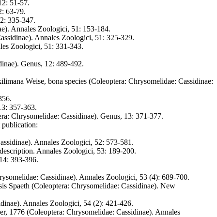
12: 51-57.
2: 63-79.
2: 335-347.
ae). Annales Zoologici, 51: 153-184.
assidinae). Annales Zoologici, 51: 325-329.
les Zoologici, 51: 331-343.
dinae). Genus, 12: 489-492.
ilimana Weise, bona species (Coleoptera: Chrysomelidae: Cassidinae:
356.
13: 357-363.
era: Chrysomelidae: Cassidinae). Genus, 13: 371-377.
 publication:
ssidinae). Annales Zoologici, 52: 573-581.
 description. Annales Zoologici, 53: 189-200.
14: 393-396.
Chrysomelidae: Cassidinae). Annales Zoologici, 53 (4): 689-700.
psis Spaeth (Coleoptera: Chrysomelidae: Cassidinae). New
idinae). Annales Zoologici, 54 (2): 421-426.
ller, 1776 (Coleoptera: Chrysomelidae: Cassidinae). Annales