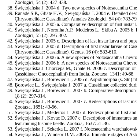
Zoologici, 54 (2): 427-438.
Świętojańska J.
2004 d. Two new species of Notosacantha Chev
Ranade S.P., Ghate H.V.,
Świętojańska J.
2004 e. Detailed desc
Chrysomelidae: Cassidinae). Annales Zoologici, 54 (4): 783-79
Świętojańska J.
2005 a. Comparative description of first instar
Świętojańska J.
, Noronha A.P., Medeiros L., Skiba A. 2005 b. 
Zoologici, 55 (2): 295-302.
Świętojańska J.
2005 c. Description of last instar larva and pu
Świętojańska J.
2005 d. Description of first instar larvae of Ca
Chrysomelidae: Cassidinae). Genus, 16 (4): 583-610.
Świętojańska J.
2006 a. A new species of Notosacantha Chevrol
Świętojańska J.
2006 b. A new species of Notosacantha Chevrol
Świętojańska J.
Chorzępa M., Ghate H. 2006 c. Description of l
Cassidinae: Oncocephalini) from India. Zootaxa, 1341: 49-68.
Świętojańska J.
, Borowiec L., 2006 d. Aspidimorpha (s. Str.) 
Borowiec L.,
Świętojańska J.
2007 a. Cassidinae collected dur
Świętojańska J.
, Borowiec L. 2007 b. Comparative description 
18 (2): 297-314.
Świętojańska J.
, Borowiec L. 2007 c. Redescriptions of last in
Zootaxa, 1651: 43-56.
Świętojańska J.
, Medeiros L. 2007 d. Redescription of first an
Świętojańska J.
, Kovac D. 2007 e. Description of immatures an
leaf-mining hispine beetle. Zootaxa, 1637: 21-36.
Świętojańska J.
, Sekerka L. 2007 f. Notosacantha warchalowski
Świętojańska J.
, Windsor D.M. 2008 a. Immature stages of Aste