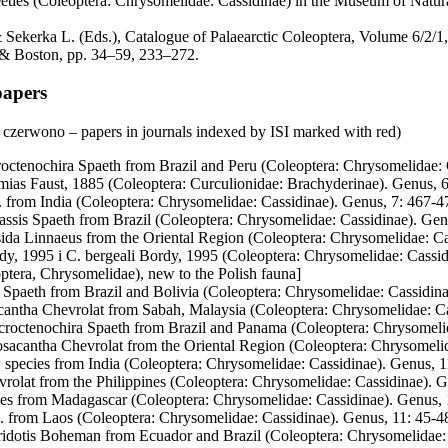
eetles (Coleoptera: Chrysomelidae: Cassidinae) in the Museum of Natur
 Sekerka L. (Eds.), Catalogue of Palaearctic Coleoptera, Volume 6/2/1
 & Boston, pp. 34–59, 233–272.
papers
czerwono – papers in journals indexed by ISI marked with red)
octenochira Spaeth from Brazil and Peru (Coleoptera: Chrysomelidae: 
mias Faust, 1885 (Coleoptera: Curculionidae: Brachyderinae). Genus, 
. from India (Coleoptera: Chrysomelidae: Cassidinae). Genus, 7: 467-4
ssis Spaeth from Brazil (Coleoptera: Chrysomelidae: Cassidinae). Gen
da Linnaeus from the Oriental Region (Coleoptera: Chrysomelidae: Cas
y, 1995 i C. bergeali Bordy, 1995 (Coleoptera: Chrysomelidae: Cassi
tera, Chrysomelidae), new to the Polish fauna]
 Spaeth from Brazil and Bolivia (Coleoptera: Chrysomelidae: Cassidina
antha Chevrolat from Sabah, Malaysia (Coleoptera: Chrysomelidae: Ca
croctenochira Spaeth from Brazil and Panama (Coleoptera: Chrysomelid
sacantha Chevrolat from the Oriental Region (Coleoptera: Chrysomelid
 species from India (Coleoptera: Chrysomelidae: Cassidinae). Genus, 1
rolat from the Philippines (Coleoptera: Chrysomelidae: Cassidinae). G
ies from Madagascar (Coleoptera: Chrysomelidae: Cassidinae). Genus, 
p. from Laos (Coleoptera: Chrysomelidae: Cassidinae). Genus, 11: 45-4
idotis Boheman from Ecuador and Brazil (Coleoptera: Chrysomelidae: 