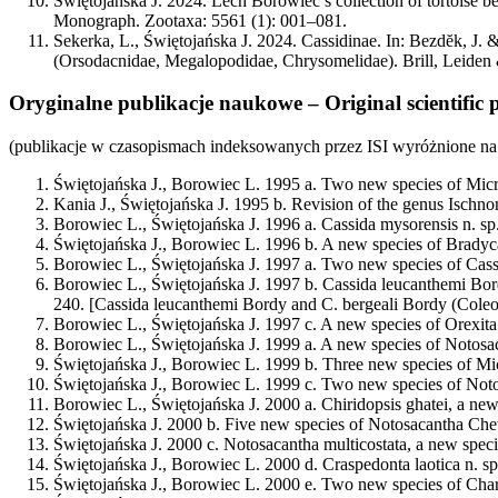
Świętojańska J.
2024. Lech Borowiec’s collection of tortoise b
Monograph. Zootaxa: 5561 (1): 001–081.
Sekerka, L.,
Świętojańska J.
2024. Cassidinae. In: Bezdĕk, J. &
(Orsodacnidae, Megalopodidae, Chrysomelidae). Brill, Leiden
Oryginalne publikacje naukowe – Original scientific 
(publikacje w czasopismach indeksowanych przez ISI wyróżnione na 
Świętojańska J.
, Borowiec L. 1995 a. Two new species of Micr
Kania J.,
Świętojańska J.
1995 b. Revision of the genus Ischno
Borowiec L.,
Świętojańska J.
1996 a. Cassida mysorensis n. sp
Świętojańska J.
, Borowiec L. 1996 b. A new species of Bradyca
Borowiec L.,
Świętojańska J.
1997 a. Two new species of Cassi
Borowiec L.,
Świętojańska J.
1997 b. Cassida leucanthemi Bord
240. [Cassida leucanthemi Bordy and C. bergeali Bordy (Coleop
Borowiec L.,
Świętojańska J.
1997 c. A new species of Orexita
Borowiec L.,
Świętojańska J.
1999 a. A new species of Notosac
Świętojańska J.
, Borowiec L. 1999 b. Three new species of Mi
Świętojańska J.
, Borowiec L. 1999 c. Two new species of Noto
Borowiec L.,
Świętojańska J.
2000 a. Chiridopsis ghatei, a new
Świętojańska J.
2000 b. Five new species of Notosacantha Chev
Świętojańska J.
2000 c. Notosacantha multicostata, a new spec
Świętojańska J.
, Borowiec L. 2000 d. Craspedonta laotica n. s
Świętojańska J.
, Borowiec L. 2000 e. Two new species of Char