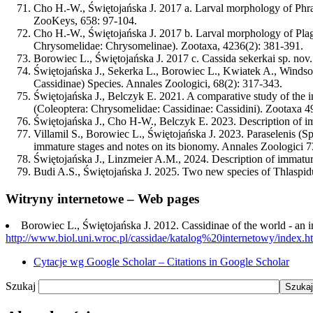
Cho H.-W.,
Świętojańska J.
2017 a. Larval morphology of Phrat
ZooKeys, 658: 97-104.
Cho H.-W.,
Świętojańska J.
2017 b. Larval morphology of Plagi
Chrysomelidae: Chrysomelinae). Zootaxa, 4236(2): 381-391.
Borowiec L.,
Świętojańska J.
2017 c. Cassida sekerkai sp. nov
Świętojańska J.
, Sekerka L., Borowiec L., Kwiatek A., Windso
Cassidinae) Species. Annales Zoologici, 68(2): 317-343.
Świętojańska J.
, Belczyk E. 2021. A comparative study of the i
(Coleoptera: Chrysomelidae: Cassidinae: Cassidini). Zootaxa 4
Świętojańska J.
, Cho H-W., Belczyk E. 2023. Description of i
Villamil S., Borowiec L.,
Świętojańska J.
2023. Paraselenis (Sp
immature stages and notes on its bionomy. Annales Zoologici 7
Świętojańska J.
, Linzmeier A.M., 2024. Description of immatu
Budi A.S.,
Świętojańska J.
2025. Two new species of Thlaspidu
Witryny internetowe – Web pages
Borowiec L.,
Świętojańska J.
2012. Cassidinae of the world - an i
http://www.biol.uni.wroc.pl/cassidae/katalog%20internetowy/index.h
Cytacje wg Google Scholar – Citations in Google Scholar
Szukaj