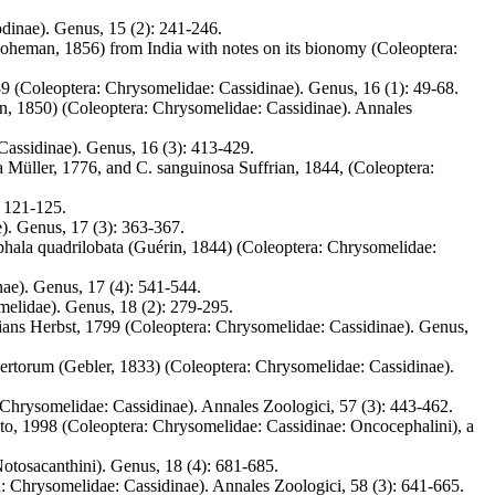
inae). Genus, 15 (2): 241-246.
 (Boheman, 1856) from India with notes on its bionomy (Coleoptera:
789 (Coleoptera: Chrysomelidae: Cassidinae). Genus, 16 (1): 49-68.
an, 1850) (Coleoptera: Chrysomelidae: Cassidinae). Annales
 Cassidinae). Genus, 16 (3): 413-429.
nta Müller, 1776, and C. sanguinosa Suffrian, 1844, (Coleoptera:
: 121-125.
). Genus, 17 (3): 363-367.
phala quadrilobata (Guérin, 1844) (Coleoptera: Chrysomelidae:
nae). Genus, 17 (4): 541-544.
melidae). Genus, 18 (2): 279-295.
rians Herbst, 1799 (Coleoptera: Chrysomelidae: Cassidinae). Genus,
esertorum (Gebler, 1833) (Coleoptera: Chrysomelidae: Cassidinae).
: Chrysomelidae: Cassidinae). Annales Zoologici, 57 (3): 443-462.
oto, 1998 (Coleoptera: Chrysomelidae: Cassidinae: Oncocephalini), a
otosacanthini). Genus, 18 (4): 681-685.
: Chrysomelidae: Cassidinae). Annales Zoologici, 58 (3): 641-665.