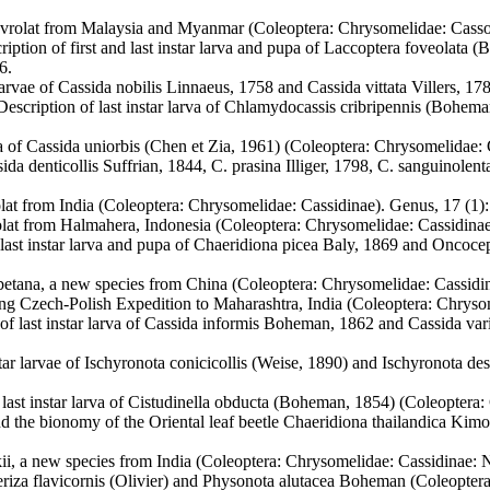
rolat from Malaysia and Myanmar (Coleoptera: Chrysomelidae: Cassod
ription of first and last instar larva and pupa of Laccoptera foveolata
6.
 larvae of Cassida nobilis Linnaeus, 1758 and Cassida vittata Villers, 1
Description of last instar larva of Chlamydocassis cribripennis (Bohem
pa of Cassida uniorbis (Chen et Zia, 1961) (Coleoptera: Chrysomelidae:
ssida denticollis Suffrian, 1844, C. prasina Illiger, 1798, C. sanguinole
at from India (Coleoptera: Chrysomelidae: Cassidinae). Genus, 17 (1)
at from Halmahera, Indonesia (Coleoptera: Chrysomelidae: Cassidinae
ast instar larva and pupa of Chaeridiona picea Baly, 1869 and Oncoce
tibetana, a new species from China (Coleoptera: Chrysomelidae: Cassidi
ing Czech-Polish Expedition to Maharashtra, India (Coleoptera: Chryso
of last instar larva of Cassida informis Boheman, 1862 and Cassida va
star larvae of Ischyronota conicicollis (Weise, 1890) and Ischyronota d
d last instar larva of Cistudinella obducta (Boheman, 1854) (Coleoptera
d the bionomy of the Oriental leaf beetle Chaeridiona thailandica Kim
i, a new species from India (Coleoptera: Chrysomelidae: Cassidinae: N
riza flavicornis (Olivier) and Physonota alutacea Boheman (Coleoptera