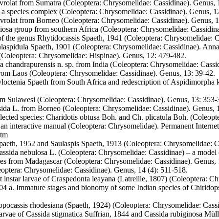
olat from Sumatra (Coleoptera: Chrysomelidae: Cassidinae). Genus, 
a species complex (Coleoptera: Chrysomelidae: Cassidinae). Genus, 1
rolat from Borneo (Coleoptera: Chrysomelidae: Cassidinae). Genus, 1
giosa group from southern Africa (Coleoptera: Chrysomelidae: Cassidin
of the genus Rhytidocassis Spaeth, 1941 (Coleoptera: Chrysomelidae: C
laspidula Spaeth, 1901 (Coleoptera: Chrysomelidae: Cassidinae). Anna
 (Coleoptera: Chrysomelidae: Hispinae). Genus, 12: 479-482.
a chandrapurensis n. sp. from India (Coleoptera: Chrysomelidae: Cassi
rom Laos (Coleoptera: Chrysomelidae: Cassidinae). Genus, 13: 39-42.
loctenia Spaeth from South Africa and redescription of Aspidimorpha k
om Sulawesi (Coleoptera: Chrysomelidae: Cassidinae). Genus, 13: 353-
ida L. from Borneo (Coleoptera: Chrysomelidae: Cassidinae). Genus, 
lected species: Charidotis obtusa Boh. and Ch. plicatula Boh. (Coleopt
 an interactive manual (Coleoptera: Chrysomelidae). Permanent Internet
htm
paeth, 1952 and Saulaspis Spaeth, 1913 (Coleoptera: Chrysomelidae: Ca
 Cassida nebulosa L. (Coleoptera: Chrysomelidae: Cassidinae) – a model
ies from Madagascar (Coleoptera: Chrysomelidae: Cassidinae). Genus, 
eoptera: Chrysomelidae: Cassidinae). Genus, 14 (4): 511-518.
st instar larvae of Craspedonta leayana (Latreille, 1807) (Coleoptera: 
004 a. Immature stages and bionomy of some Indian species of Chirido
hiopocassis rhodesiana (Spaeth, 1924) (Coleoptera: Chrysomelidae: Cass
 larvae of Cassida stigmatica Suffrian, 1844 and Cassida rubiginosa Mü