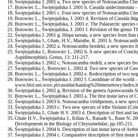
Świętojańska J.
2001 a. Two new species of Notosacantha Chevr
Borowiec L.,
Świętojańska J.
2001 b. Cassida undecimnotata – 
Świętojańska J.
2001 c. Four new species of Notosacantha Chev
Borowiec L.,
Świętojańska, J.
2001 d. Revision of Cassida liti
Borowiec L.,
Świętojańska, J.
2001 e. The Palaearctic species 
Borowiec L.,
Świętojańska, J.
2001 f. Revision of the genus Th
Świętojańska J.
2001 g. Hispa tarsata, a new species from Iran
Świętojańska J.
, Ghate, H.V., Marathe, R. 2001 h. Notosacanth
Świętojańska J.
2002 a. Notosacantha bezdeki, a new species f
Świętojańska J.
, Borowiec L. 2002 b. A new species of Conchy
Aspidimorphini). Genus, 13: 211-217.
Świętojańska J.
2002 c. Notosacantha riedeli, a new species fr
Świętojańska J.
, Borowiec L. 2002 d. Two new species of Cass
Borowiec L.,
Świętojańska J.
2002 e. Redescription of two neg
Borowiec L.,
Świętojańska J.
2002 f. Cassidinae of the world -
www.biol.uni.wroc.pl/cassidae/katalog%20internetowy/index.
Świętojańska J.
2002 g. Revision of the genera Aporocassida S
Borowiec L.,
Świętojańska J.
2003 a. The first instar larva of
Świętojańska J.
2003 b. Notosacantha viridipennis, a new spec
Świętojańska J.
2003 c. Two new species of tribe Stolaini (Col
Świętojańska J.
, Ghate H.V. 2003 d. Description of first and la
Ghate H.V.,
Świętojańska J.
, Kilian A., Ranade S., Rane N. 2
Developments in the Biology of Chrysomelidae, pp.185-211.
Świętojańska J.
2004 b. Description of last instar larva of Aet
Świętojańska J.
2004 c. Comparative description of first instar