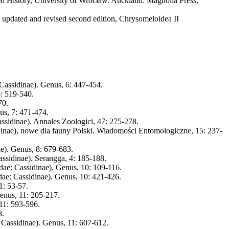
al History, University of Wrocław. Auckland: Magnolia Press,
, updated and revised second edition, Chrysomeloidea II
Cassidinae). Genus, 6: 447-454.
6: 519-540.
70.
us, 7: 471-474.
sidinae). Annales Zoologici, 47: 275-278.
dinae), nowe dla fauny Polski. Wiadomości Entomologiczne, 15: 237-
e). Genus, 8: 679-683.
ssidinae). Serangga, 4: 185-188.
ae: Cassidinae). Genus, 10: 109-116.
ae: Cassidinae). Genus, 10: 421-426.
1: 53-57.
enus, 11: 205-217.
11: 593-596.
8.
Cassidinae). Genus, 11: 607-612.