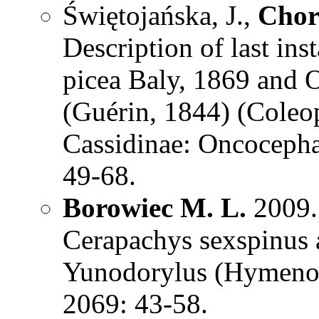
Świętojańska, J.,
Chor
Description of last ins
picea Baly, 1869 and 
(Guérin, 1844) (Coleo
Cassidinae: Oncocepha
49-68.
Borowiec M. L.
2009. 
Cerapachys sexspinus a
Yunodorylus (Hymenop
2069: 43-58.