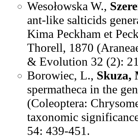
Wesołowska W.,
Szer
ant-like salticids gen
Kima Peckham et Peck
Thorell, 1870 (Araneae
& Evolution 32 (2): 2
Borowiec, L.,
Skuza,
spermatheca in the ge
(Coleoptera: Chrysomel
taxonomic significanc
54: 439-451.